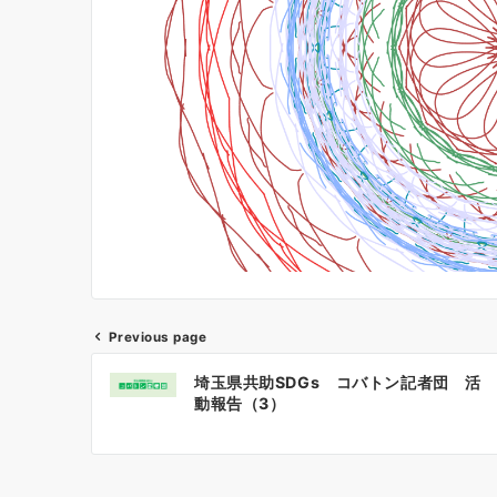
Previous page
投
埼玉県共助SDGs コバトン記者団 活
稿
動報告（3）
ナ
ビ