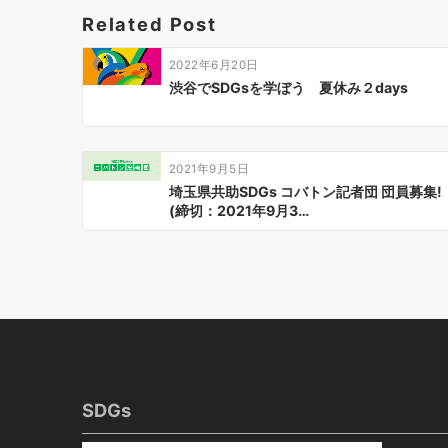
ゲ
Related Post
ー
2022年6月20日
シ
渋谷でSDGsを学ぼう 夏休み２days
ョ
ン
2021年9月5日
埼玉県共助SDGs コバトン記者団 団員募集!
(締切：2021年9月3…
SDGs