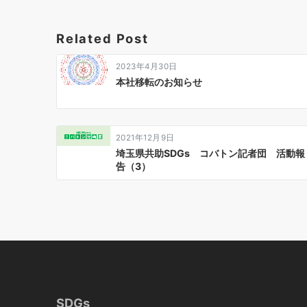
ビ
ゲ
Related Post
ー
2023年4月30日
シ
本社移転のお知らせ
ョ
ン
2021年12月9日
埼玉県共助SDGs コバトン記者団 活動報
告（3）
SDGs