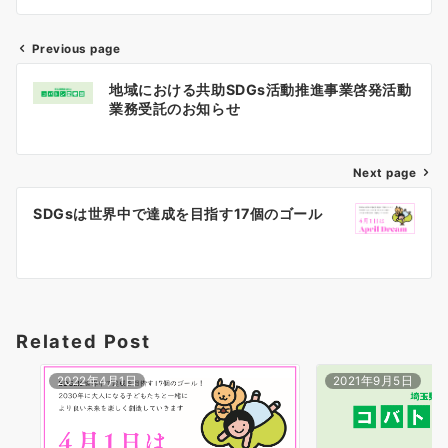
Previous page
投
地域における共助SDGs活動推進事業啓発活動
稿
業務受託のお知らせ
ナ
Next page
ビ
ゲ
SDGsは世界中で達成を目指す17個のゴール
ー
シ
ョ
Related Post
ン
2022年4月1日
2021年9月5日